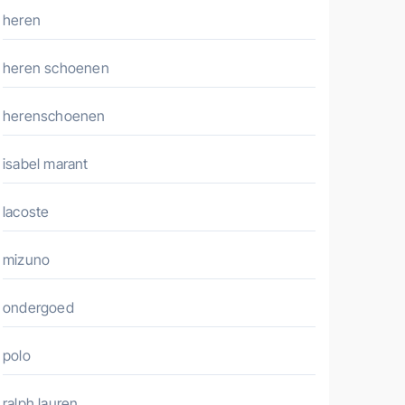
heren
heren schoenen
herenschoenen
isabel marant
lacoste
mizuno
ondergoed
polo
ralph lauren