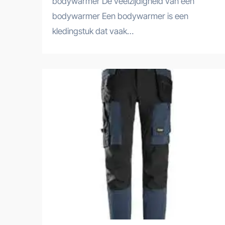
bodywarmer De veelzijdigheid van een
bodywarmer Een bodywarmer is een
kledingstuk dat vaak…