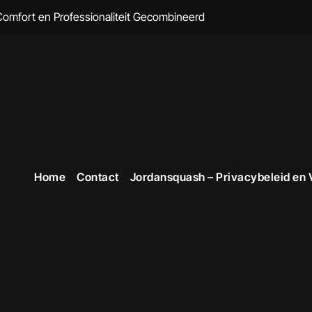
 Comfort en Professionaliteit Gecombineerd
n Brandvertragende Kleding
cte Overall Kopen voor Elke Gelegenheid
eding voor Dames
en Veiligheid in Stijl
 voor Stijlvolle en Functionele Outfits op de Werkvloer
Home
Contact
Jordansquash – Privacybeleid en
 Professionele Uitstraling op het Werk
opste Werkkleding in België
kope Werkkleding: Comfortabel en Duurzaam
omfortabele Werkkleding voor Professionals