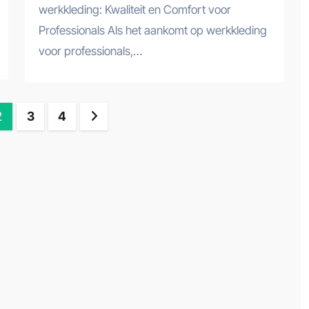
werkkleding: Kwaliteit en Comfort voor
Professionals Als het aankomt op werkkleding
voor professionals,…
en
2
3
4
ing