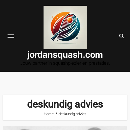
Spring
naar
de
inhoud
jordansquash.com
Jouw partner in squashplezier en prestaties.
deskundig advies
Home
deskundig advies