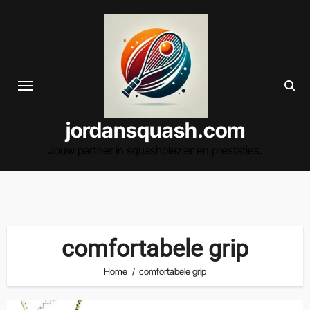
Spring
naar
de
inhoud
jordansquash.com
Jouw partner in squashplezier en prestaties.
comfortabele grip
Home
comfortabele grip