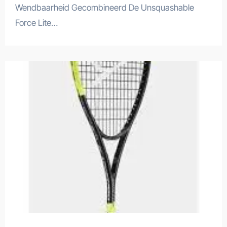
Wendbaarheid Gecombineerd De Unsquashable
Force Lite…