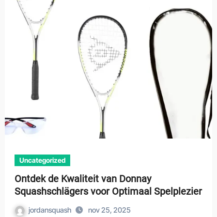
Uncategorized
Ontdek de Kwaliteit van Donnay
Squashschlägers voor Optimaal Spelplezier
jordansquash
nov 25, 2025