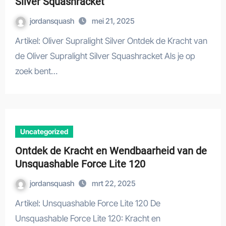
Silver Squashracket
jordansquash
mei 21, 2025
Artikel: Oliver Supralight Silver Ontdek de Kracht van
de Oliver Supralight Silver Squashracket Als je op
zoek bent…
Uncategorized
Ontdek de Kracht en Wendbaarheid van de
Unsquashable Force Lite 120
jordansquash
mrt 22, 2025
Artikel: Unsquashable Force Lite 120 De
Unsquashable Force Lite 120: Kracht en