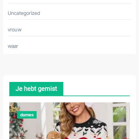
Uncategorized
vrouw
waar
Je hebt gemist
dames