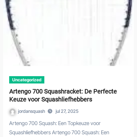
Uncategorized
Artengo 700 Squashracket: De Perfecte
Keuze voor Squashliefhebbers
jordansquash
jul 27, 2025
Artengo 700 Squash: Een Topkeuze voor
Squashliefhebbers Artengo 700 Squash: Een