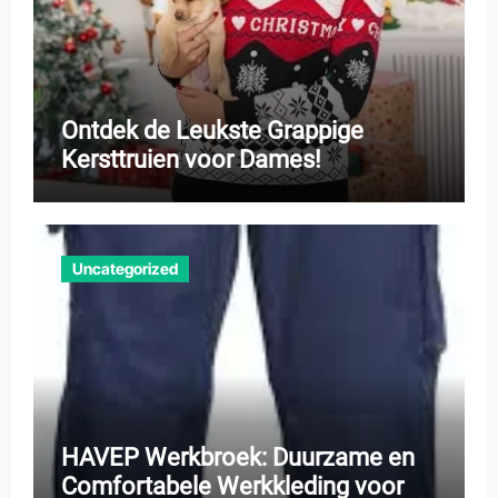
Ontdek de Leukste Grappige
Kersttruien voor Dames!
Uncategorized
HAVEP Werkbroek: Duurzame en
Comfortabele Werkkleding voor