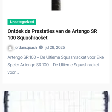
Uncategorized
Ontdek de Prestaties van de Artengo SR
100 Squashracket
jordansquash
jul 29, 2025
Artengo SR 100 – De Ultieme Squashracket voor Elke
Speler Artengo SR 100 – De Ultieme Squashracket
voor…