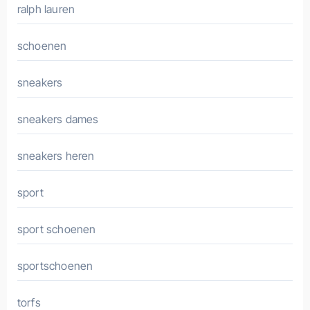
ralph lauren
schoenen
sneakers
sneakers dames
sneakers heren
sport
sport schoenen
sportschoenen
torfs