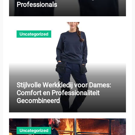
Professionals
Uncategorized
Stijlvolle Werkkledij voor Dames:
Comfort en Professionaliteit
Gecombineerd
Uncategorized