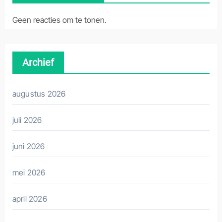
Geen reacties om te tonen.
Archief
augustus 2026
juli 2026
juni 2026
mei 2026
april 2026