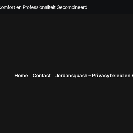
 Comfort en Professionaliteit Gecombineerd
n Brandvertragende Kleding
cte Overall Kopen voor Elke Gelegenheid
eding voor Dames
en Veiligheid in Stijl
 voor Stijlvolle en Functionele Outfits op de Werkvloer
Home
Contact
Jordansquash – Privacybeleid en
 Professionele Uitstraling op het Werk
opste Werkkleding in België
kope Werkkleding: Comfortabel en Duurzaam
omfortabele Werkkleding voor Professionals