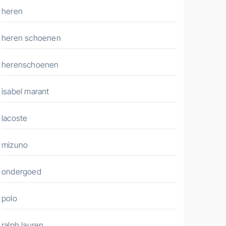
heren
heren schoenen
herenschoenen
isabel marant
lacoste
mizuno
ondergoed
polo
ralph lauren