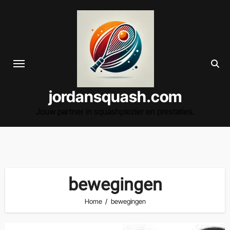
Spring
naar
de
inhoud
jordansquash.com
Jouw partner in squashplezier en prestaties.
bewegingen
Home
bewegingen