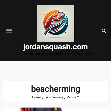
Spring
naar
de
inhoud
jordansquash.com
Jouw partner in squashplezier en prestaties.
bescherming
Home
bescherming
Pagina 2